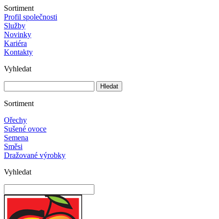
Sortiment
Profil společnosti
Služby
Novinky
Kariéra
Kontakty
Vyhledat
Sortiment
Ořechy
Sušené ovoce
Semena
Směsi
Dražované výrobky
Vyhledat