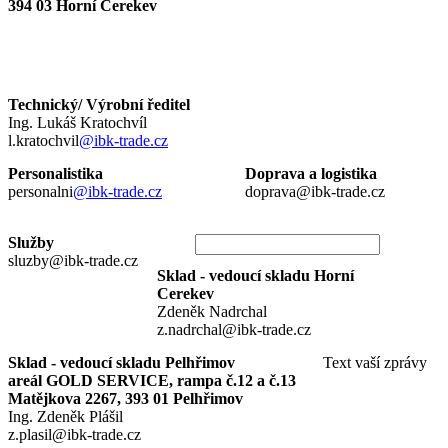
394 03 Horní Cerekev
Technický/ Výrobní ředitel
Ing. Lukáš Kratochvíl
l.kratochvil
@ibk-trade.cz
Personalistika
Doprava a logistika
personalni
@ibk-trade.cz
doprava@ibk-trade.cz
Služby
sluzby@ibk-trade.cz
Sklad - vedoucí skladu Horní
Cerekev
Zdeněk Nadrchal
z.nadrchal@ibk-trade.cz
Sklad - vedoucí skladu Pelhřimov
Text vaší zprávy
areál GOLD SERVICE, rampa č.12 a č.13
Matějkova 2267, 393 01 Pelhřimov
Ing. Zdeněk Plášil
z.plasil@ibk-trade.cz