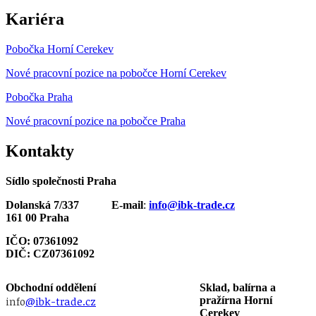
Kariéra
Pobočka Horní Cerekev
Nové pracovní pozice na pobočce Horní Cerekev
Pobočka Praha
Nové pracovní pozice na pobočce Praha
Kontakty
Sídlo společnosti Praha
Dolanská 7/337
E-mail
:
info@ibk-trade.cz
161 00 Praha
IČO: 07361092
DIČ: CZ07361092
Obchodní oddělení
Sklad, balírna a
info
@ibk-trade.cz
pražírna Horní
Cerekev