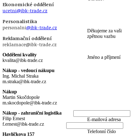
Ekonomické oddělení
ucetni@ibk-trade.cz
Personalistika
personalni
@ibk-trade.cz
Děkujeme za vaši
zpětnou vazbu
Reklamační oddělení
reklamace@ibk-trade.cz
Oddělení kvality
Jméno a příjmení
kvalita@ibk-trade.cz
Nákup - vedoucí nákupu
Ing. Michal Straka
m.straka@ibk-trade.cz
Nákup
Martin Skočdopole
m.skocdopole@ibk-trade.cz
Nákup - zahraniční logistika
Filip Ernest
E-mailová adresa
f.ernest@ibk-trade.cz
Telefonní číslo
Havlíčkova 157