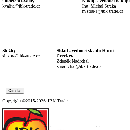
Oddělení kvality
Nákup - vedoucí nákup
kvalita@ibk-trade.cz
Ing. Michal Straka
m.straka@ibk-trade.cz
Služby
Sklad - vedoucí skladu Horní
sluzby@ibk-trade.cz
Cerekev
Zdeněk Nadrchal
z.nadrchal@ibk-trade.cz
Copyright ©2015-2026: IBK Trade