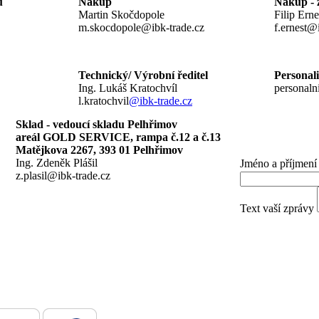
u
Nákup
Nákup - z
Martin Skočdopole
Filip Erne
m.skocdopole@ibk-trade.cz
f.ernes
Technický/ Výrobní ředitel
Pers
Ing. Lukáš Kratochvíl
personaln
l.kratochvil
@ibk-trade.cz
Sklad - vedoucí skladu Pelhřimov
areál GOLD SERVICE, rampa č.12 a č.13
Matějkova 2267, 393 01 Pelhřimov
Ing. Zdeněk Plášil
Jméno a příjmení
z.plasil@ibk-trade.cz
Text vaší zprávy