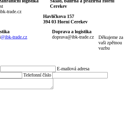
ahraniční logistika
Sklad, balírna a pražírna Horní
st
Cerekev
t@ibk-trade.cz
Havlíčkova 157
394 03 Horní Cerekev
onalistika
Doprava a logistika
i
@ibk-trade.cz
doprava@ibk-trade.cz
Děkujeme za
vaši zpětnou
vazbu
E-mailová adresa
Telefonní číslo