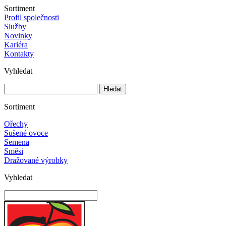
Sortiment
Profil společnosti
Služby
Novinky
Kariéra
Kontakty
Vyhledat
Sortiment
Ořechy
Sušené ovoce
Semena
Směsi
Dražované výrobky
Vyhledat