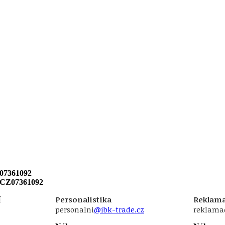
07361092
 CZ07361092
í
Personalistika
Reklama
personalni
@ibk-trade.cz
reklama