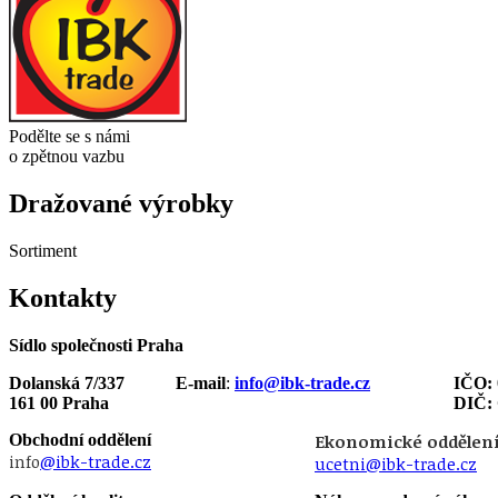
Podělte se s námi
o zpětnou vazbu
Dražované výrobky
Sortiment
Kontakty
Sídlo společnosti Praha
Dolanská 7/337
E-mail
:
info@ibk-trade.cz
IČO: 
161 00 Praha
DIČ:
Obchodní oddělení
Ekonomické oddělen
info
@ibk-trade.cz
ucetni@ibk-trade.cz