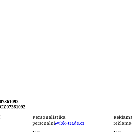
07361092
 CZ07361092
í
Personalistika
Reklama
personalni
@ibk-trade.cz
reklama