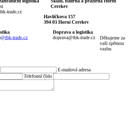
ahraniční logistika
Sklad, balírna a pražírna Horní
st
Cerekev
t@ibk-trade.cz
Havlíčkova 157
394 03 Horní Cerekev
onalistika
Doprava a logistika
i
@ibk-trade.cz
doprava@ibk-trade.cz
Děkujeme za
vaši zpětnou
vazbu
E-mailová adresa
Telefonní číslo