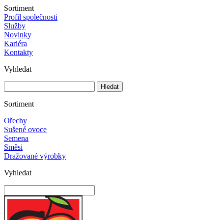
Sortiment
Profil společnosti
Služby
Novinky
Kariéra
Kontakty
Vyhledat
Sortiment
Ořechy
Sušené ovoce
Semena
Směsi
Dražované výrobky
Vyhledat