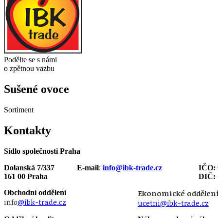
Podělte se s námi
o zpětnou vazbu
Sušené ovoce
Sortiment
Kontakty
Sídlo společnosti Praha
Dolanská 7/337
E-mail
:
info@ibk-trade.cz
IČO: 
161 00 Praha
DIČ:
Obchodní oddělení
Ekonomické oddělen
info
@ibk-trade.cz
ucetni@ibk-trade.cz