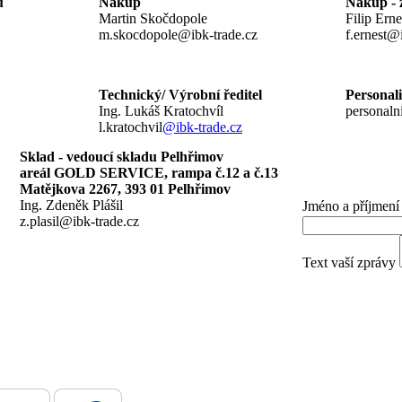
u
Nákup
Nákup - z
Martin Skočdopole
Filip Erne
m.skocdopole@ibk-trade.cz
f.ernes
Technický/ Výrobní ředitel
Pers
Ing. Lukáš Kratochvíl
personaln
l.kratochvil
@ibk-trade.cz
Sklad - vedoucí skladu Pelhřimov
areál GOLD SERVICE, rampa č.12 a č.13
Matějkova 2267, 393 01 Pelhřimov
Ing. Zdeněk Plášil
Jméno a příjmení
z.plasil@ibk-trade.cz
Text vaší zprávy