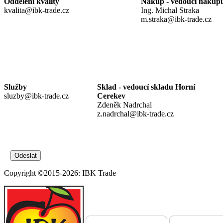
Oddělení kvality
Nákup - vedoucí nákup
kvalita@ibk-trade.cz
Ing. Michal Straka
m.straka@ibk-trade.cz
Služby
Sklad - vedoucí skladu Horní
sluzby@ibk-trade.cz
Cerekev
Zdeněk Nadrchal
z.nadrchal@ibk-trade.cz
Copyright ©2015-2026: IBK Trade