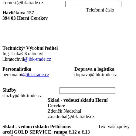
f.ernest@ibk-trade.cz
Telefonní číslo
Havlíčkova 157
394 03 Horní Cerekev
Technický/ Výrobní ředitel
Ing. Lukáš Kratochvíl
l.kratochvil
@ibk-trade.cz
Personalistika
Doprava a logistika
personalni
@ibk-trade.cz
doprava@ibk-trade.cz
Služby
sluzby@ibk-trade.cz
Sklad - vedoucí skladu Horní
Cerekev
Zdeněk Nadrchal
z.nadrchal@ibk-trade.cz
Sklad - vedoucí skladu Pelhřimov
Text vaší zprávy
areál GOLD SERVICE, rampa č.12 a č.13