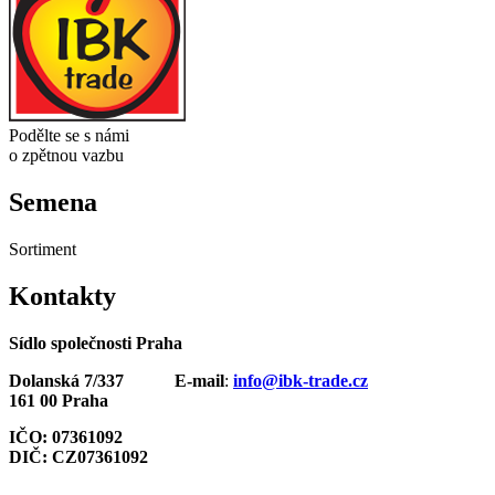
Podělte se s námi
o zpětnou vazbu
Semena
Sortiment
Kontakty
Sídlo společnosti Praha
Dolanská 7/337
E-mail
:
info@ibk-trade.cz
161 00 Praha
IČO: 07361092
DIČ: CZ07361092