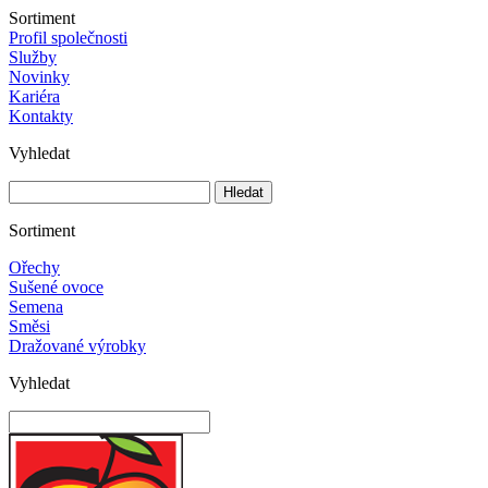
Sortiment
Profil společnosti
Služby
Novinky
Kariéra
Kontakty
Vyhledat
Sortiment
Ořechy
Sušené ovoce
Semena
Směsi
Dražované výrobky
Vyhledat