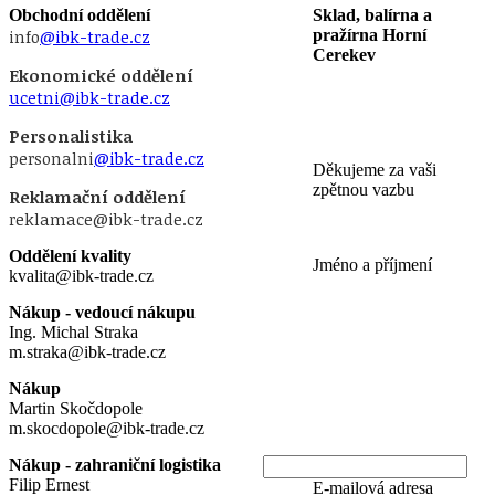
Obchodní oddělení
Sklad, balírna a
info
@ibk-trade.cz
pražírna Horní
Cerekev
Ekonomické oddělení
ucetni@ibk-trade.cz
Personalistika
personalni
@ibk-trade.cz
Děkujeme za vaši
zpětnou vazbu
Reklamační oddělení
reklamace@ibk-trade.cz
Oddělení kvality
Jméno a příjmení
kvalita@ibk-trade.cz
Nákup - vedoucí nákupu
Ing. Michal Straka
m.straka@ibk-trade.cz
Nákup
Martin Skočdopole
m.skocdopole@ibk-trade.cz
Nákup - zahraniční logistika
Filip Ernest
E-mailová adresa