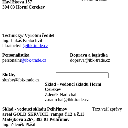
Havlíčkova 157
394 03 Horní Cerekev
Technický/ Výrobní ředitel
Ing. Lukáš Kratochvíl
l.kratochvil
@ibk-trade.cz
Personalistika
Doprava a logistika
personalni
@ibk-trade.cz
doprava@ibk-trade.cz
Služby
sluzby@ibk-trade.cz
Sklad - vedoucí skladu Horní
Cerekev
Zdeněk Nadrchal
z.nadrchal@ibk-trade.cz
Sklad - vedoucí skladu Pelhřimov
Text vaší zprávy
areál GOLD SERVICE, rampa č.12 a č.13
Matějkova 2267, 393 01 Pelhřimov
Ing. Zdeněk Plášil