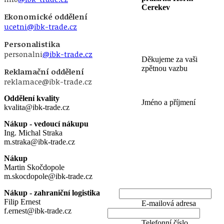
Cerekev
Ekonomické oddělení
ucetni@ibk-trade.cz
Personalistika
personalni
@ibk-trade.cz
Děkujeme za vaši
zpětnou vazbu
Reklamační oddělení
reklamace@ibk-trade.cz
Oddělení kvality
Jméno a příjmení
kvalita@ibk-trade.cz
Nákup - vedoucí nákupu
Ing. Michal Straka
m.straka@ibk-trade.cz
Nákup
Martin Skočdopole
m.skocdopole@ibk-trade.cz
Nákup - zahraniční logistika
Filip Ernest
E-mailová adresa
f.ernest@ibk-trade.cz
Telefonní číslo