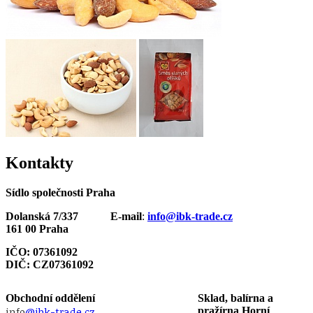
Kontakty
Sídlo společnosti Praha
Dolanská 7/337
E-mail
:
info@ibk-trade.cz
161 00 Praha
IČO: 07361092
DIČ: CZ07361092
Obchodní oddělení
Sklad, balírna a
info
@ibk-trade.cz
pražírna Horní