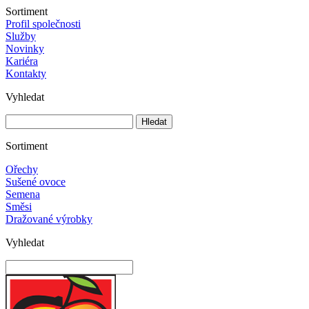
Sortiment
Profil společnosti
Služby
Novinky
Kariéra
Kontakty
Vyhledat
Sortiment
Ořechy
Sušené ovoce
Semena
Směsi
Dražované výrobky
Vyhledat